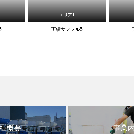
エリア1
6
実績サンプル5
社概要
事業