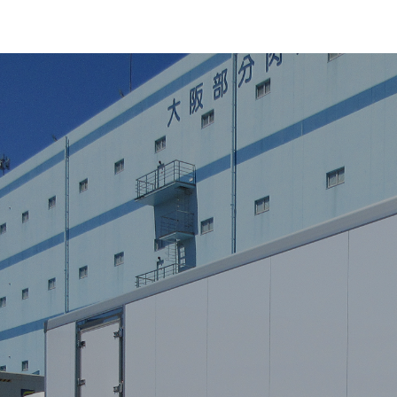
冷蔵・冷凍食品を確実に届ける配送体制
低温輸送を支える足元の信頼性