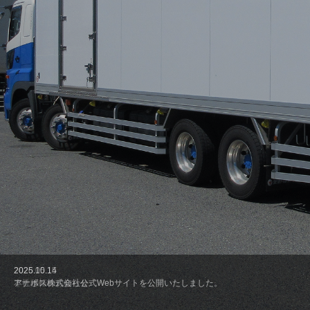
私たちは、冷蔵・冷凍食品の安定した輸送体制を通じて、社会の食の
車両の整備・点検は、食品配送における安全と品質維持の基盤です。
インフラを支えています。
徹底したメンテナンス体制と温度管理設備により、輸送中も高い鮮度
安全・確実・時間厳守を徹底し、温度管理を要する繊細な貨物を、適
保持力を維持します。
切な状態で確実にお届けいたします。
2026.05.15
2025.10.14
本社移転のお知らせ
アナボス株式会社公式Webサイトを公開いたしました。