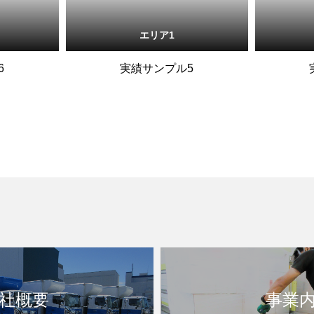
エリア1
6
実績サンプル5
社概要
事業